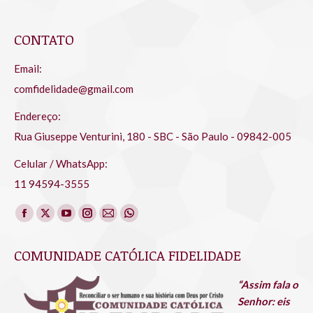
CONTATO
Email:
comfidelidade@gmail.com
Endereço:
Rua Giuseppe Venturini, 180 - SBC - São Paulo - 09842-005
Celular / WhatsApp:
11 94594-3555
Encontre-nos em:
Facebook
X
YouTube
Instagram
Mail
Whatsapp
page
page
page
page
page
page
COMUNIDADE CATÓLICA FIDELIDADE
opens
opens
opens
opens
opens
opens
in
in
in
in
in
in
“Assim fala o
new
new
new
new
new
new
Senhor: eis
window
window
window
window
window
window