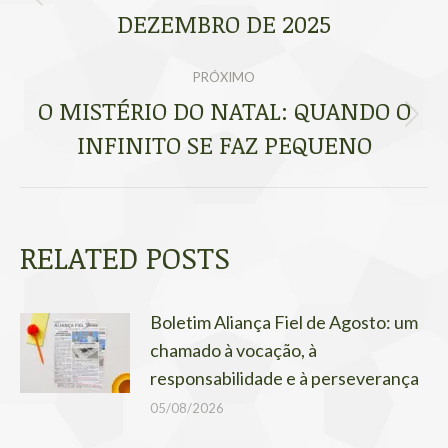
Post
DEZEMBRO DE 2025
POST:
anterior:
PRÓXIMO
O MISTÉRIO DO NATAL: QUANDO O
Próximo
INFINITO SE FAZ PEQUENO
post:
RELATED POSTS
Boletim Aliança Fiel de Agosto: um
chamado à vocação, à
responsabilidade e à perseverança
05/08/2026