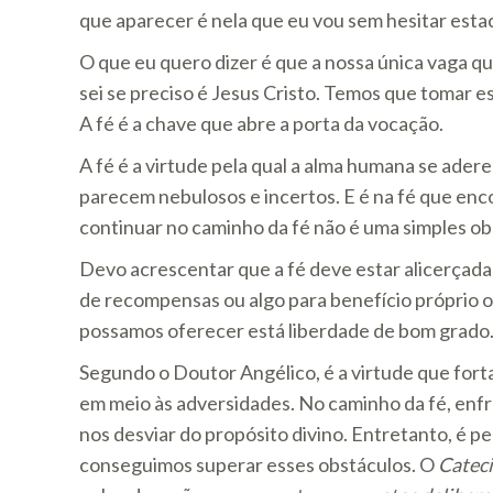
que aparecer é nela que eu vou sem hesitar estac
O que eu quero dizer é que a nossa única vaga qu
sei se preciso é Jesus Cristo. Temos que tomar es
A fé é a chave que abre a porta da vocação.
A fé é a virtude pela qual a alma humana se ad
parecem nebulosos e incertos. E é na fé que enc
continuar no caminho da fé não é uma simples o
Devo acrescentar que a fé deve estar alicerçada
de recompensas ou algo para benefício próprio o
possamos oferecer está liberdade de bom grado
Segundo o Doutor Angélico, é a virtude que for
em meio às adversidades. No caminho da fé, en
nos desviar do propósito divino. Entretanto, é pe
conseguimos superar esses obstáculos. O
Catec