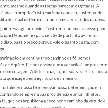
 frente, mesmo quando as forças parecem esgotadas. A
inhos; o próprio Cristo caminha conosco, sustentando-
lito dos qual detém e distribui como apraz todos os dons.
eguir o evangelho ouvir a Cristo entendemos o nosso papel
o que Deus me fez para ser: Sede portanto perfeitos
 te digo, paga o preço porque vale o quanto custa, com
ga.
terminação em continuar no caminho da fé, somos
ás de Aquino. Ele nos ensina que a vocação é um presente
do com coragem. A determinação, por sua vez, é a resposta
ta que exige a entrega total de si mesmo.
 fortalecer nossa fé e renovar nossa determinação em
confiando sempre na Sua providência e amor infinitos.
fé, que nos impulsiona a escolher o caminho da virtude e
ece conspirar contra essa escolha.