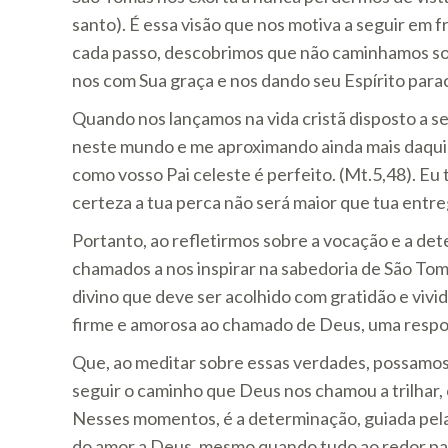
santo). É essa visão que nos motiva a seguir em
cada passo, descobrimos que não caminhamos soz
nos com Sua graça e nos dando seu Espírito parac
Quando nos lançamos na vida cristã disposto a s
neste mundo e me aproximando ainda mais daquil
como vosso Pai celeste é perfeito. (Mt.5,48). Eu
certeza a tua perca não será maior que tua entre
Portanto, ao refletirmos sobre a vocação e a de
chamados a nos inspirar na sabedoria de São Tom
divino que deve ser acolhido com gratidão e vivi
firme e amorosa ao chamado de Deus, uma respos
Que, ao meditar sobre essas verdades, possamos
seguir o caminho que Deus nos chamou a trilhar, 
Nesses momentos, é a determinação, guiada pela 
do amor a Deus, mesmo quando tudo ao redor par