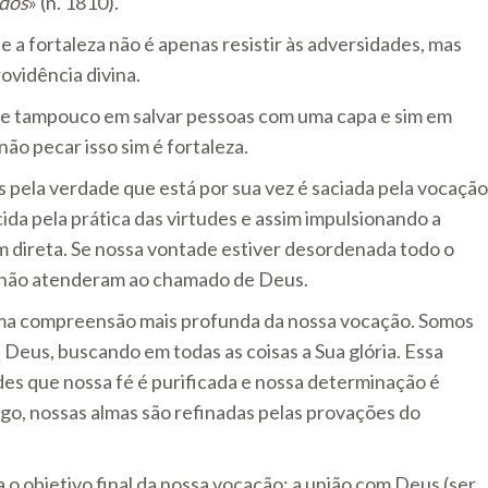
ados
» (n. 1810).
 a fortaleza não é apenas resistir às adversidades, mas
vidência divina.
 e tampouco em salvar pessoas com uma capa e sim em
não pecar isso sim é fortaleza.
pela verdade que está por sua vez é saciada pela vocação
ida pela prática das virtudes e assim impulsionando a
m direta. Se nossa vontade estiver desordenada todo o
ue não atenderam ao chamado de Deus.
a uma compreensão mais profunda da nossa vocação. Somos
Deus, buscando em todas as coisas a Sua glória. Essa
ades que nossa fé é purificada e nossa determinação é
ogo, nossas almas são refinadas pelas provações do
o objetivo final da nossa vocação: a união com Deus (ser