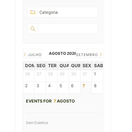
AGOSTO 2026
JULHO
SETEMBRO
DOM
SEG
TER
QUAR
QUIN
SEX
SAB
26
27
28
29
30
31
1
2
3
4
5
6
7
8
EVENTS FOR
7
AGOSTO
Sem Eventos