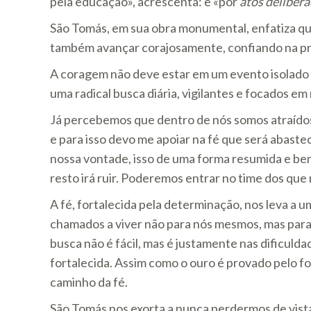
pela educação», acrescenta: e «por
atos deliber
São Tomás, em sua obra monumental, enfatiza que
também avançar corajosamente, confiando na pro
A coragem não deve estar em um evento isolado
uma radical busca diária, vigilantes e focados em 
Já percebemos que dentro de nós somos atraídos 
e para isso devo me apoiar na fé que será abastec
nossa vontade, isso de uma forma resumida e be
resto irá ruir. Poderemos entrar no time dos q
A fé, fortalecida pela determinação, nos leva 
chamados a viver não para nós mesmos, mas para 
busca não é fácil, mas é justamente nas dificuld
fortalecida. Assim como o ouro é provado pelo f
caminho da fé.
São Tomás nos exorta a nunca perdermos de vista 