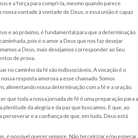
Deus e a força para cumpri-la, mesmo quando parece
 nossa vontade à vontade de Deus, e essa união é capaz
 Deus e ao próximo, é fundamental para que a determinação
caminhada, pois é o amor a Deus que nos faz desejar
 amamos a Deus, mais desejamos corresponder ao Seu
entos de prova.
ar no caminho da fé são indissociáveis. A vocação é o
 nossa resposta amorosa a esse chamado. Somos
, alimentando nossa determinação com a fé e a oração.
cer que toda a nossa jornada de fé é uma preparação para 
 plenitude da alegria e da paz que buscamos. E que, ao
a perseverar e a confiança de que, em tudo, Deus está
s, é possível querer sempre. Não terceirizar e/ou esperar