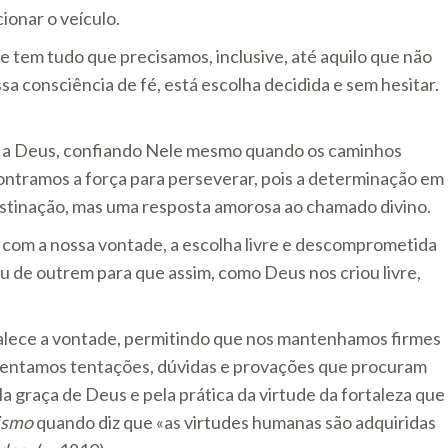
ionar o veículo.
e tem tudo que precisamos, inclusive, até aquilo que não
sa consciência de fé, está escolha decidida e sem hesitar.
ere a Deus, confiando Nele mesmo quando os caminhos
ontramos a força para perseverar, pois a determinação em
bstinação, mas uma resposta amorosa ao chamado divino.
 com a nossa vontade, a escolha livre e descomprometida
u de outrem para que assim, como Deus nos criou livre,
.
talece a vontade, permitindo que nos mantenhamos firmes
frentamos tentações, dúvidas e provações que procuram
la graça de Deus e pela prática da virtude da fortaleza que
ismo
quando diz que «as virtudes humanas são adquiridas