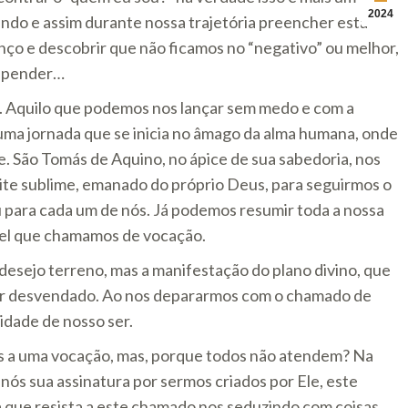
2024
ndo e assim durante nossa trajetória preencher está
nço e descobrir que não ficamos no “negativo” ou melhor,
repender…
e. Aquilo que podemos nos lançar sem medo e com a
 uma jornada que se inicia no âmago da alma humana, onde
. São Tomás de Aquino, no ápice de sua sabedoria, nos
te sublime, emanado do próprio Deus, para seguirmos o
u para cada um de nós. Já podemos resumir toda a nossa
ível que chamamos de vocação.
desejo terreno, mas a manifestação do plano divino, que
ser desvendado. Ao nos depararmos com o chamado de
idade de nosso ser.
s a uma vocação, mas, porque todos não atendem? Na
s sua assinatura por sermos criados por Ele, este
a que resista a este chamado nos seduzindo com coisas,