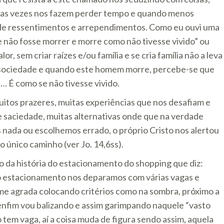
a das vezes nos fazem perder tempo e quando menos
 de ressentimentos e arrependimentos. Como eu ouvi uma
 não fosse morrer e morre como não tivesse vivido” ou
or, sem criar raízes e/ou família e se cria família não a leva
sociedade e quando este homem morre, percebe-se que
 É como se não tivesse vivido.
tos prazeres, muitas experiências que nos desafiam e
saciedade, muitas alternativas onde que na verdade
ada ou escolhemos errado, o próprio Cristo nos alertou
 único caminho (ver Jo. 14,6ss).
do da história do estacionamento do shopping que diz:
o estacionamento nos deparamos com várias vagas e
e agrada colocando critérios como na sombra, próximo a
enfim vou balizando e assim garimpando naquele “vasto
 tem vaga, aí a coisa muda de figura sendo assim, aquela