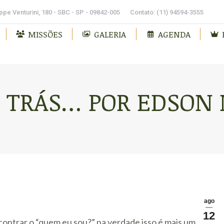
pe Venturini, 180 - SBC - SP - 09842-005
Contato: (11) 94594-3555
MISSÕES
GALERIA
AGENDA
 TRÁS… POR EDSON
ago
12
ontrar o “quem eu sou?” na verdade isso é mais um