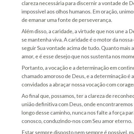
clareza necessária para discernir a vontade de 
impossível aos olhos humanos. Em oração, unimos
de emanar uma fonte de perseverança.
Além disso, a caridade, a virtude que nos une a
se mantenha viva. A caridade é o motor da nossa 
seguir Sua vontade acima de tudo. Quanto mais
amor, e é esse desejo que nos sustenta nos mom
Portanto, a vocação e a determinação em continu
chamado amoroso de Deus, e a determinação é a
convidados a abraçar nossa vocação com coragem
Ao final que, possamos, ter a clareza de reconhe
união definitiva com Deus, onde encontraremos a
longo desse caminho, nunca nos falte a força par
conosco, conduzindo-nos com Seu amor eterno.
Estar sempre disposto nem sempre é possível, ma