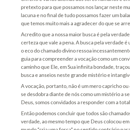
pretexto para que possamos nos lançar neste mu
lacuna e no final de tudo possamos fazer um bala
que temos muito mais a agradecer do que se ar
Acredito que a nossa maior busca é pela verdad
certeza que vale a pena. A busca pela verdade é
o eco do chamado divino ressoa incessantemente
guia para compreender a vocação como um convi
caminho que Ele, em Sua infinita bondade, traço
busca e anseios neste grande mistério e intang
A vocação, portanto, não é um mero capricho ou 
se desdobra diante de nós como um mistério a 
Deus, somos convidados a responder com a total
Então podemos concluir que todos são chamado
verdade, ao mesmo tempo que Deus colocou em nó
mundo “cria uma força” no sentido contrário par