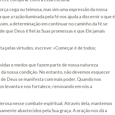
orça cega ou teimosa, mas sim uma expressão da nossa
que a razão iluminada pela fé nos ajuda a discernir o que é
sim, a determinação em continuar no caminho da fé se
 de que Deus é fiel às Suas promessas e que Ele jamais
uta pelas virtudes, escreve: «Começar é de todos;
úvidas e medos que fazem parte de nossa natureza
te da nossa condição. No entanto, não devemos esquecer
a de Deus se manifesta com mais poder. Quando nos
os levanta e nos fortalece, renovando em nós a
erosa nesse combate espiritual. Através dela, mantemos
uamente abastecidos pela Sua graça. A oração nos dá a