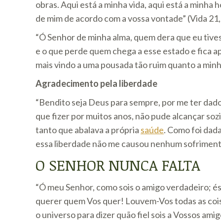
obras. Aqui está a minha vida, aqui está a minha 
de mim de acordo com a vossa vontade” (Vida 21, 
“Ó Senhor de minha alma, quem dera que eu tives
e o que perde quem chega a esse estado e fica ap
mais vindo a uma pousada tão ruim quanto a minha
Agradecimento pela liberdade
“Bendito seja Deus para sempre, por me ter dado
que fizer por muitos anos, não pude alcançar so
tanto que abalava a própria
saúde
. Como foi dad
essa liberdade não me causou nenhum sofrimento”
O SENHOR NUNCA FALTA
“Ó meu Senhor, como sois o amigo verdadeiro; és
querer quem Vos quer! Louvem-Vos todas as cois
o universo para dizer quão fiel sois a Vossos amig