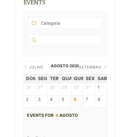
EVENTS
AGOSTO 2026
JULHO
SETEMBRO
DOM
SEG
TER
QUAR
QUIN
SEX
SAB
26
27
28
29
30
31
1
2
3
4
5
6
7
8
EVENTS FOR
6
AGOSTO