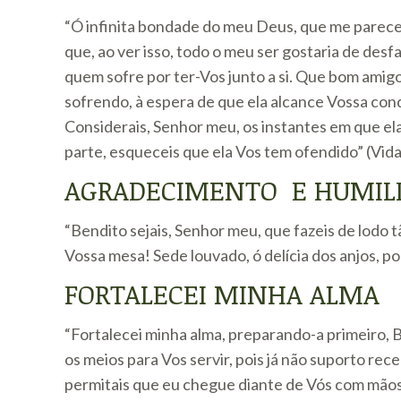
“Ó infinita bondade do meu Deus, que me parece 
que, ao ver isso, todo o meu ser gostaria de de
quem sofre por ter-Vos junto a si. Que bom amig
sofrendo, à espera de que ela alcance Vossa cond
Considerais, Senhor meu, os instantes em que el
parte, esqueceis que ela Vos tem ofendido” (Vida
AGRADECIMENTO E HUMIL
“Bendito sejais, Senhor meu, que fazeis de lodo 
Vossa mesa! Sede louvado, ó delícia dos anjos, por
FORTALECEI MINHA ALMA
“Fortalecei minha alma, preparando-a primeiro,
os meios para Vos servir, pois já não suporto rec
permitais que eu chegue diante de Vós com mãos 