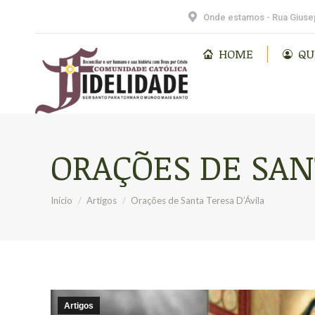
HOME
QUEM SOMOS
Vocacional Fidelidade
Onde estamos - Rua Giusep
HOME
QU
ORAÇÕES DE SAN
Você está aqui:
Início
Artigos
Orações de Santa Teresa D’Ávila
Artigos