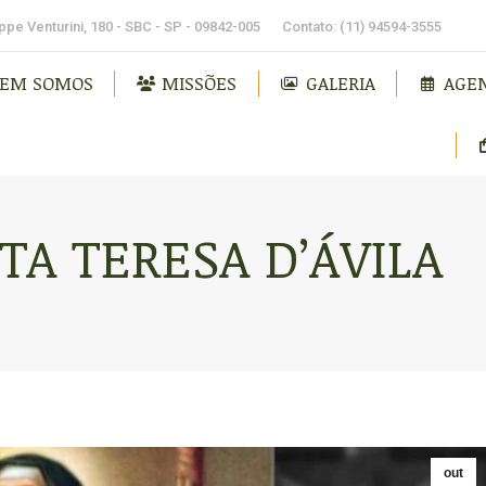
MISSÕES
GALERIA
AGENDA
B
pe Venturini, 180 - SBC - SP - 09842-005
Contato: (11) 94594-3555
EM SOMOS
MISSÕES
GALERIA
AGE
TA TERESA D’ÁVILA
out