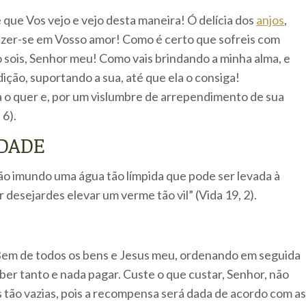
que Vos vejo e vejo desta maneira! Ó delícia dos
anjos
,
sfazer-se em Vosso amor! Como é certo que sofreis com
o sois, Senhor meu! Como vais brindando a minha alma, e
ição, suportando a sua, até que ela o consiga!
a o quer e, por um vislumbre de arrependimento de sua
 6).
DADE
tão imundo uma água tão límpida que pode ser levada à
 desejardes elevar um verme tão vil” (Vida 19, 2).
 Bem de todos os bens e Jesus meu, ordenando em seguida
eber tanto e nada pagar. Custe o que custar, Senhor, não
tão vazias, pois a recompensa será dada de acordo com as