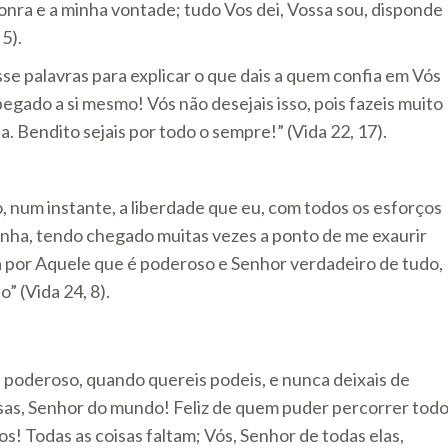
honra e a minha vontade; tudo Vos dei, Vossa sou, disponde
5).
se palavras para explicar o que dais a quem confia em Vós
egado a si mesmo! Vós não desejais isso, pois fazeis muito
. Bendito sejais por todo o sempre!” (Vida 22, 17).
, num instante, a liberdade que eu, com todos os esforços
zinha, tendo chegado muitas vezes a ponto de me exaurir
a por Aquele que é poderoso e Senhor verdadeiro de tudo,
 (Vida 24, 8).
 poderoso, quando quereis podeis, e nunca deixais de
as, Senhor do mundo! Feliz de quem puder percorrer tod
os! Todas as coisas faltam; Vós, Senhor de todas elas,