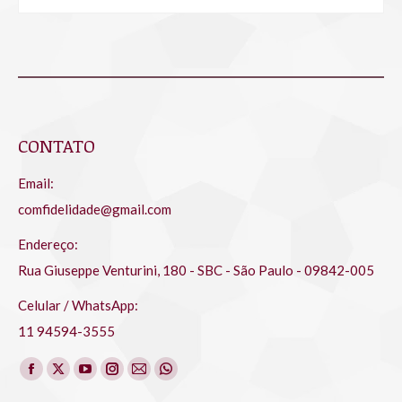
CONTATO
Email:
comfidelidade@gmail.com
Endereço:
Rua Giuseppe Venturini, 180 - SBC - São Paulo - 09842-005
Celular / WhatsApp:
11 94594-3555
Encontre-nos em:
Facebook
X
YouTube
Instagram
Mail
Whatsapp