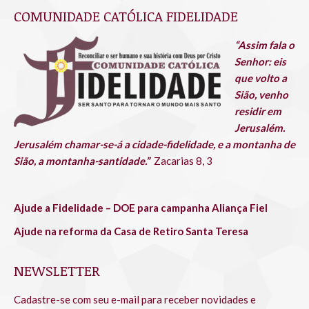
page
page
page
page
page
page
COMUNIDADE CATÓLICA FIDELIDADE
opens
opens
opens
opens
opens
opens
in
in
in
in
in
in
“Assim fala o
new
new
new
new
new
new
Senhor: eis
window
window
window
window
window
window
que volto a
Sião, venho
residir em
Jerusalém.
Jerusalém chamar-se-á a cidade-fidelidade, e a montanha de
Sião, a montanha-santidade.”
Zacarias 8, 3
Ajude a Fidelidade – DOE para campanha Aliança Fiel
Ajude na reforma da Casa de Retiro Santa Teresa
NEWSLETTER
Cadastre-se com seu e-mail para receber novidades e