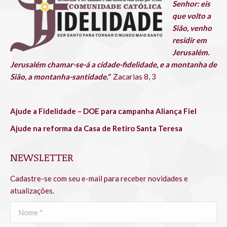
Senhor: eis
window
window
window
window
window
window
que volto a
Sião, venho
residir em
Jerusalém.
Jerusalém chamar-se-á a cidade-fidelidade, e a montanha de
Sião, a montanha-santidade.”
Zacarias 8, 3
Ajude a Fidelidade – DOE para campanha Aliança Fiel
Ajude na reforma da Casa de Retiro Santa Teresa
NEWSLETTER
Cadastre-se com seu e-mail para receber novidades e
atualizações.
Nome *