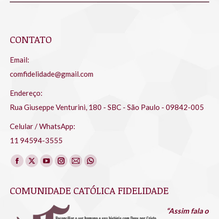
CONTATO
Email:
comfidelidade@gmail.com
Endereço:
Rua Giuseppe Venturini, 180 - SBC - São Paulo - 09842-005
Celular / WhatsApp:
11 94594-3555
Encontre-nos em:
Facebook
X
YouTube
Instagram
Mail
Whatsapp
page
page
page
page
page
page
COMUNIDADE CATÓLICA FIDELIDADE
opens
opens
opens
opens
opens
opens
in
in
in
in
in
in
“Assim fala o
new
new
new
new
new
new