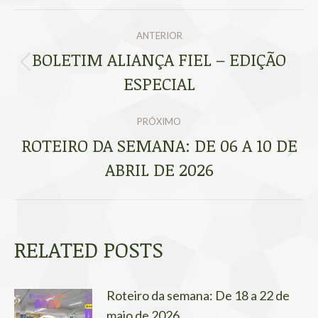
NAVEGAÇÃO
ANTERIOR
DE
BOLETIM ALIANÇA FIEL – EDIÇÃO
Post
ESPECIAL
POST:
anterior:
PRÓXIMO
ROTEIRO DA SEMANA: DE 06 A 10 DE
Próximo
ABRIL DE 2026
post:
RELATED POSTS
Roteiro da semana: De 18 a 22 de
maio de 2026