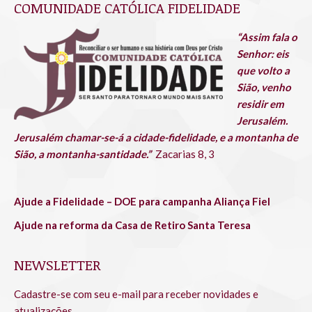
COMUNIDADE CATÓLICA FIDELIDADE
opens
opens
opens
opens
opens
opens
in
in
in
in
in
in
“Assim fala o
new
new
new
new
new
new
Senhor: eis
window
window
window
window
window
window
que volto a
Sião, venho
residir em
Jerusalém.
Jerusalém chamar-se-á a cidade-fidelidade, e a montanha de
Sião, a montanha-santidade.”
Zacarias 8, 3
Ajude a Fidelidade – DOE para campanha Aliança Fiel
Ajude na reforma da Casa de Retiro Santa Teresa
NEWSLETTER
Cadastre-se com seu e-mail para receber novidades e
atualizações.