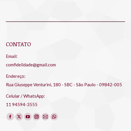
CONTATO
Email:
comfidelidade@gmail.com
Endereço:
Rua Giuseppe Venturini, 180 - SBC - São Paulo - 09842-005
Celular / WhatsApp:
11 94594-3555
Encontre-nos em:
Facebook
X
YouTube
Instagram
Mail
Whatsapp
page
page
page
page
page
page