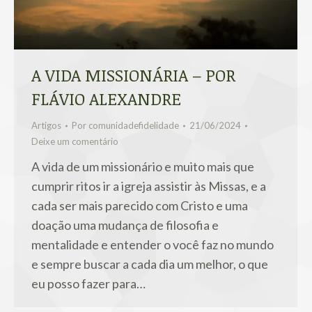
A VIDA MISSIONÁRIA – POR
FLÁVIO ALEXANDRE
Artigos
Por
comunidadefidelidade
21/06/2024
Deixe um comentário
A vida de um missionário e muito mais que
cumprir ritos ir a igreja assistir às Missas, e a
cada ser mais parecido com Cristo e uma
doação uma mudança de filosofia e
mentalidade e entender o você faz no mundo
e sempre buscar a cada dia um melhor, o que
eu posso fazer para…