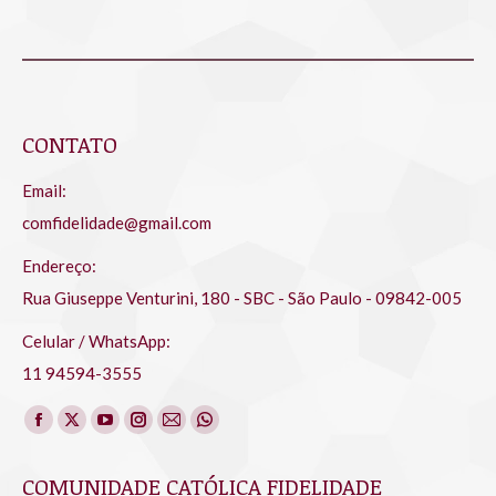
CONTATO
Email:
comfidelidade@gmail.com
Endereço:
Rua Giuseppe Venturini, 180 - SBC - São Paulo - 09842-005
Celular / WhatsApp:
11 94594-3555
Encontre-nos em:
Facebook
X
YouTube
Instagram
Mail
Whatsapp
page
page
page
page
page
page
COMUNIDADE CATÓLICA FIDELIDADE
opens
opens
opens
opens
opens
opens