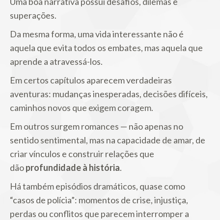
Uma boa narrativa possui desafios, dilemas e
superações.
Da mesma forma, uma vida interessante não é
aquela que evita todos os embates, mas aquela que
aprende a atravessá-los.
Em certos capítulos aparecem verdadeiras
aventuras: mudanças inesperadas, decisões difíceis,
caminhos novos que exigem coragem.
Em outros surgem romances — não apenas no
sentido sentimental, mas na capacidade de amar, de
criar vínculos e construir relações que
dão
profundidade à história
.
Há também episódios dramáticos, quase como
“casos de polícia”: momentos de crise, injustiça,
perdas ou conflitos que parecem interromper a