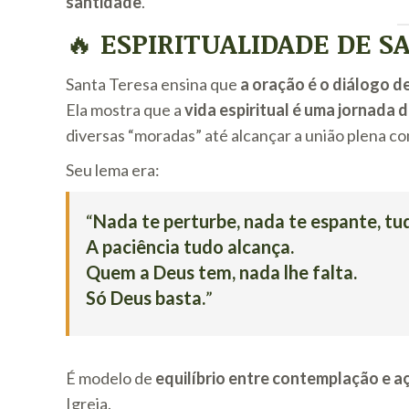
santidade
.
🔥
ESPIRITUALIDADE DE S
Santa Teresa ensina que
a oração é o diálogo 
Ela mostra que a
vida espiritual é uma jornada
diversas “moradas” até alcançar a união plena c
Seu lema era:
“
Nada te perturbe, nada te espante, tu
A paciência tudo alcança.
Quem a Deus tem, nada lhe falta.
Só Deus basta.
”
É modelo de
equilíbrio entre contemplação e a
Igreja.