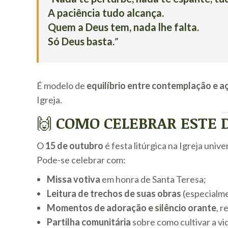
A paciência tudo alcança.
Quem a Deus tem, nada lhe falta.
Só Deus basta.
”
É modelo de
equilíbrio entre contemplação e a
Igreja.
🙌
COMO CELEBRAR ESTE 
O
15 de outubro
é festa litúrgica na Igreja univer
Pode-se celebrar com:
Missa votiva
em honra de Santa Teresa;
Leitura de trechos de suas obras
(especialm
Momentos de adoração e silêncio orante
, 
Partilha comunitária
sobre como cultivar a vid