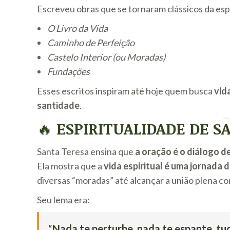
Escreveu obras que se tornaram clássicos da espi
O Livro da Vida
Caminho de Perfeição
Castelo Interior (ou Moradas)
Fundações
Esses escritos inspiram até hoje quem busca
vid
santidade
.
🔥
ESPIRITUALIDADE DE S
Santa Teresa ensina que
a oração é o diálogo 
Ela mostra que a
vida espiritual é uma jornada
diversas “moradas” até alcançar a união plena c
Seu lema era:
“
Nada te perturbe, nada te espante, tu