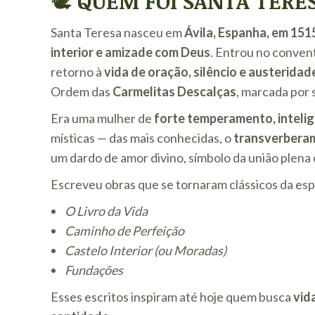
🕊️
QUEM FOI SANTA TERES
Santa Teresa nasceu em
Ávila, Espanha, em 151
interior e amizade com Deus
. Entrou no conven
retorno à
vida de oração, silêncio e austeridad
Ordem das
Carmelitas Descalças
, marcada por 
Era uma mulher de
forte temperamento, intelig
místicas — das mais conhecidas, o
transverbera
um dardo de amor divino, símbolo da união plena
Escreveu obras que se tornaram clássicos da espi
O Livro da Vida
Caminho de Perfeição
Castelo Interior (ou Moradas)
Fundações
Esses escritos inspiram até hoje quem busca
vid