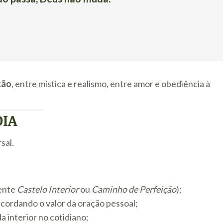
ção
, entre mística e realismo, entre amor e obediência à
DIA
sal.
ente
Castelo Interior
ou
Caminho de Perfeição
);
recordando o valor da oração pessoal;
a interior no cotidiano;