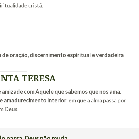
ritualidade cristã:
a de oração, discernimento espiritual e verdadeira
ANTA TERESA
de amizade com Aquele que sabemos que nos ama
.
 de amadurecimento interior
, em que a alma passa por
om Deus.
do passa, Deus não muda.