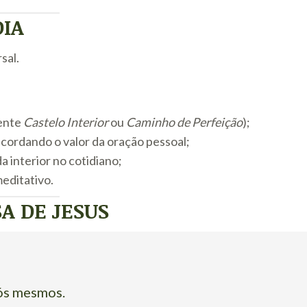
DIA
sal.
ente
Castelo Interior
ou
Caminho de Perfeição
);
recordando o valor da oração pessoal;
a interior no cotidiano;
editativo.
A DE JESUS
nós mesmos.