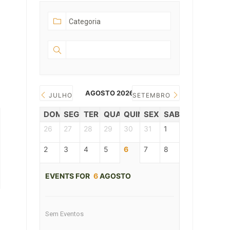
AGOSTO 2026
JULHO
SETEMBRO
DOM
SEG
TER
QUAR
QUIN
SEX
SAB
26
27
28
29
30
31
1
2
3
4
5
6
7
8
EVENTS FOR
6
AGOSTO
Sem Eventos