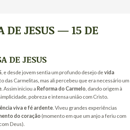
A DE JESUS — 15 DE
A DE JESUS
5
, e desde jovem sentia um profundo desejo de
vida
to das Carmelitas, mas ali percebeu que era necessário um
e
. Assim iniciou a
Reforma do Carmelo
, dando origem à
simplicidade, pobreza e intensa união com Cristo.
ência viva e fé ardente
. Viveu grandes experiências
mento do coração
(momento em que um anjo a feriu com
 com Deus).