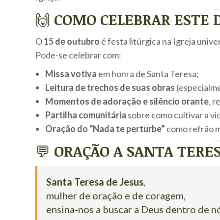
🙌
COMO CELEBRAR ESTE 
O
15 de outubro
é festa litúrgica na Igreja univer
Pode-se celebrar com:
Missa votiva
em honra de Santa Teresa;
Leitura de trechos de suas obras
(especialm
Momentos de adoração e silêncio orante
, 
Partilha comunitária
sobre como cultivar a vid
Oração do “Nada te perturbe”
como refrão m
💬
ORAÇÃO A SANTA TERES
Santa Teresa de Jesus
,
mulher de oração e de coragem,
ensina-nos a buscar a Deus dentro de 