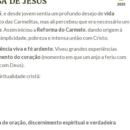
A DE JESUS
2025
5
, e desde jovem sentia um profundo desejo de
vida
to das Carmelitas, mas ali percebeu que era necessário um
e
. Assim iniciou a
Reforma do Carmelo
, dando origem à
simplicidade, pobreza e intensa união com Cristo.
ência viva e fé ardente
. Viveu grandes experiências
mento do coração
(momento em que um anjo a feriu com
 com Deus).
ritualidade cristã:
a de oração, discernimento espiritual e verdadeira