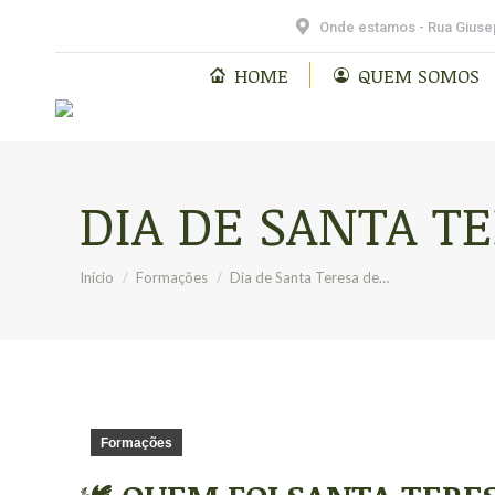
Vocacional Fidelidade
Onde estamos - Rua Giusep
HOME
QUEM SOMOS
DIA DE SANTA T
Você está aqui:
Início
Formações
Dia de Santa Teresa de…
Formações