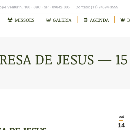
pe Venturini, 180 - SBC - SP - 09842-005
Contato: (11) 94594-3555
MISSÕES
GALERIA
AGENDA
B
ERESA DE JESUS — 1
out
14