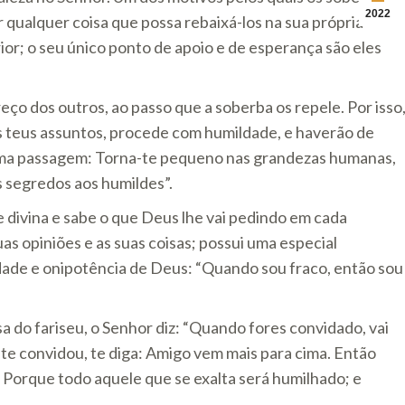
2022
 qualquer coisa que possa rebaixá-los na sua própria
erior; o seu único ponto de apoio e de esperança são eles
eço dos outros, ao passo que a soberba os repele. Por isso
os teus assuntos, procede com humildade, e haverão de
ma passagem: Torna-te pequeno nas grandezas humanas,
s segredos aos humildes”.
ivina e sabe o que Deus lhe vai pedindo em cada
uas opiniões e as suas coisas; possui uma especial
dade e onipotência de Deus: “Quando sou fraco, então sou
a do fariseu, o Senhor diz: “Quando fores convidado, vai
e te convidou, te diga: Amigo vem mais para cima. Então
 Porque todo aquele que se exalta será humilhado; e