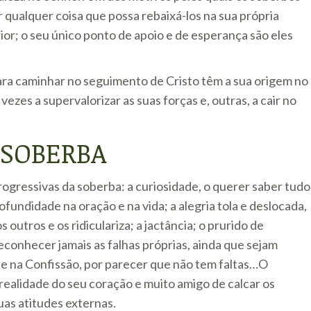
 qualquer coisa que possa rebaixá-los na sua própria
erior; o seu único ponto de apoio e de esperança são eles
ra caminhar no seguimento de Cristo têm a sua origem no
ezes a supervalorizar as suas forças e, outras, a cair no
 SOBERBA
ogressivas da soberba: a curiosidade, o querer saber tudo
rofundidade na oração e na vida; a alegria tola e deslocada,
utros e os ridiculariza; a jactância; o prurido de
reconhecer jamais as falhas próprias, ainda que sejam
ote na Confissão, por parecer que não tem faltas…O
ealidade do seu coração e muito amigo de calcar os
uas atitudes externas.