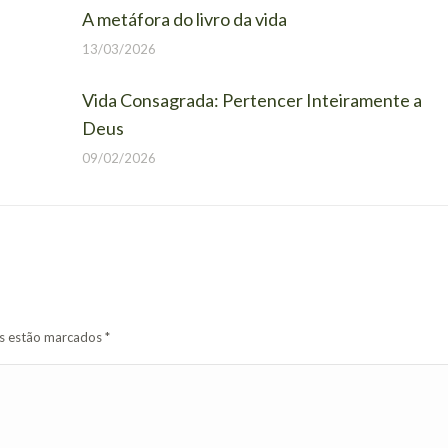
A metáfora do livro da vida
13/03/2026
Vida Consagrada: Pertencer Inteiramente a
Deus
09/02/2026
os estão marcados
*