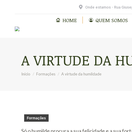
HOME
QU
Vocacional Fidelidade
Onde estamos - Rua Giusep
HOME
QUEM SOMOS
A VIRTUDE DA H
Você está aqui:
Início
Formações
A virtude da humildade
Formações
Só o humilde procura a sua felicidade e a sua fo