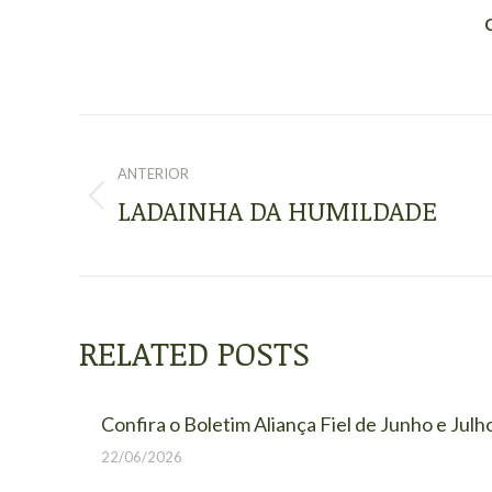
NAVEGAÇÃO
DE
ANTERIOR
LADAINHA DA HUMILDADE
Post
POST:
anterior:
RELATED POSTS
Confira o Boletim Aliança Fiel de Junho e Julh
22/06/2026