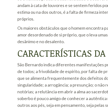
andam à cata de louvores e se sentem feridos por
estima ou na dos outros, é a falta de firmeza int
próprios.
Os maiores obstáculos que o homem encontra pa
amor desordenado de si próprio, que o leva umas v
desânimo e no desalento.
CARACTERÍSTICAS DA
São Bernardo indica diferentes manifestações pr
de todos; a frivolidade de espírito, por falta de p
que se alimenta frequentemente dos defeitos dos o
singularidade; a arrogância; a presunção; o não 
notórias; a relutância em abrir a alma ao sacerd
soberbo é pouco amigo de conhecer a autêntica r
outros aos pés, seja em pensamento, seja pelas s