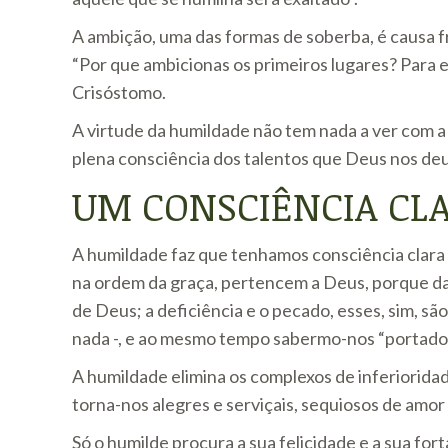
A ambição, uma das formas de soberba, é causa f
“Por que ambicionas os primeiros lugares? Para 
Crisóstomo.
A virtude da humildade não tem nada a ver com a 
plena consciência dos talentos que Deus nos deu
UM CONSCIÊNCIA CL
A humildade faz que tenhamos consciência clara 
na ordem da graça, pertencem a Deus, porque d
de Deus; a deficiência e o pecado, esses, sim, 
nada -, e ao mesmo tempo sabermo-nos “portadore
A humildade elimina os complexos de inferioridad
torna-nos alegres e serviçais, sequiosos de amor
Só o humilde procura a sua felicidade e a sua fo