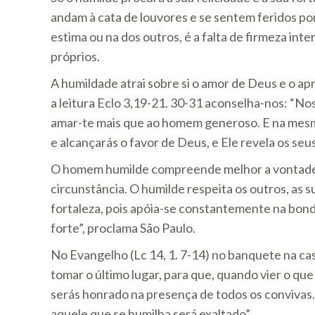
andam à cata de louvores e se sentem feridos por
estima ou na dos outros, é a falta de firmeza int
próprios.
A humildade atrai sobre si o amor de Deus e o apr
a leitura Eclo 3,19-21. 30-31 aconselha-nos: “N
amar-te mais que ao homem generoso. E na mes
e alcançarás o favor de Deus, e Ele revela os seu
O homem humilde compreende melhor a vontade d
circunstância. O humilde respeita os outros, as s
fortaleza, pois apóia-se constantemente na bon
forte”, proclama São Paulo.
No Evangelho (Lc 14, 1. 7-14) no banquete na cas
tomar o último lugar, para que, quando vier o qu
serás honrado na presença de todos os convivas.
aquele que se humilha será exaltado”.