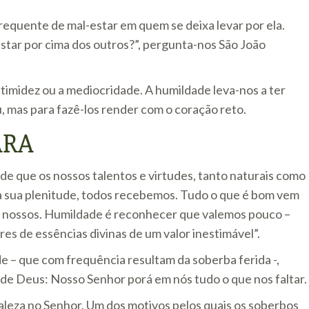
requente de mal-estar em quem se deixa levar por ela.
estar por cima dos outros?”, pergunta-nos São João
timidez ou a mediocridade. A humildade leva-nos a ter
, mas para fazê-los render com o coração reto.
ARA
de que os nossos talentos e virtudes, tanto naturais como
a sua plenitude, todos recebemos. Tudo o que é bom vem
são nossos. Humildade é reconhecer que valemos pouco –
s de essências divinas de um valor inestimável”.
e – que com frequência resultam da soberba ferida -,
 de Deus: Nosso Senhor porá em nós tudo o que nos faltar.
rtaleza no Senhor. Um dos motivos pelos quais os soberbos