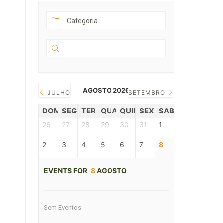
AGOSTO 2026
JULHO
SETEMBRO
DOM
SEG
TER
QUAR
QUIN
SEX
SAB
26
27
28
29
30
31
1
2
3
4
5
6
7
8
EVENTS FOR
8
AGOSTO
Sem Eventos