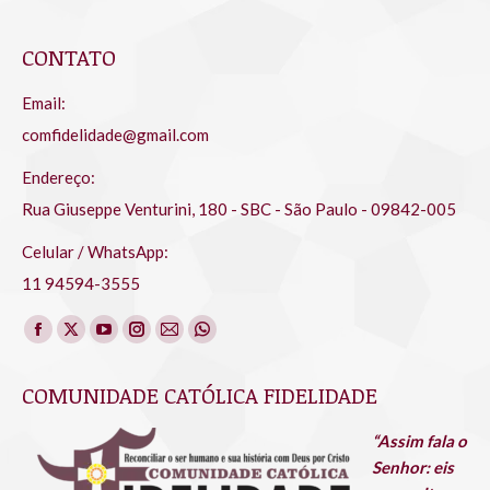
CONTATO
Email:
comfidelidade@gmail.com
Endereço:
Rua Giuseppe Venturini, 180 - SBC - São Paulo - 09842-005
Celular / WhatsApp:
11 94594-3555
Encontre-nos em:
Facebook
X
YouTube
Instagram
Mail
Whatsapp
page
page
page
page
page
page
COMUNIDADE CATÓLICA FIDELIDADE
opens
opens
opens
opens
opens
opens
in
in
in
in
in
in
“Assim fala o
new
new
new
new
new
new
Senhor: eis
window
window
window
window
window
window