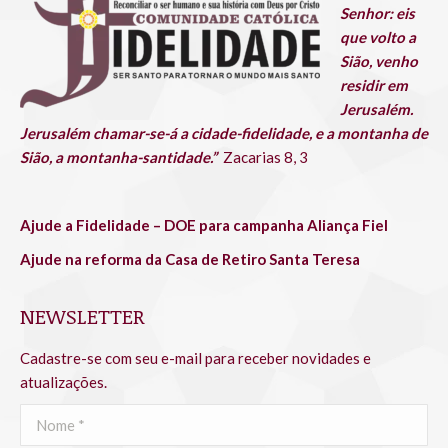
new
new
new
new
new
new
Senhor: eis
window
window
window
window
window
window
que volto a
Sião, venho
residir em
Jerusalém.
Jerusalém chamar-se-á a cidade-fidelidade, e a montanha de
Sião, a montanha-santidade.”
Zacarias 8, 3
Ajude a Fidelidade – DOE para campanha Aliança Fiel
Ajude na reforma da Casa de Retiro Santa Teresa
NEWSLETTER
Cadastre-se com seu e-mail para receber novidades e
atualizações.
Nome *