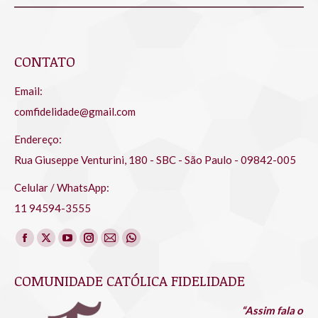
CONTATO
Email:
comfidelidade@gmail.com
Endereço:
Rua Giuseppe Venturini, 180 - SBC - São Paulo - 09842-005
Celular / WhatsApp:
11 94594-3555
Encontre-nos em:
Facebook
X
YouTube
Instagram
Mail
Whatsapp
page
page
page
page
page
page
COMUNIDADE CATÓLICA FIDELIDADE
opens
opens
opens
opens
opens
opens
in
in
in
in
in
in
“Assim fala o