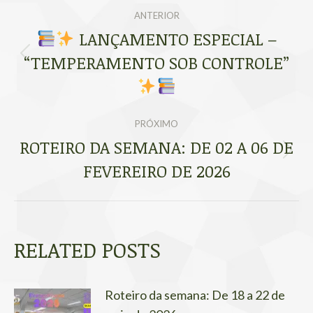
NAVEGAÇÃO
ANTERIOR
DE
LANÇAMENTO ESPECIAL –
“TEMPERAMENTO SOB CONTROLE”
Post
POST:
anterior:
PRÓXIMO
ROTEIRO DA SEMANA: DE 02 A 06 DE
Próximo
FEVEREIRO DE 2026
post:
RELATED POSTS
Roteiro da semana: De 18 a 22 de